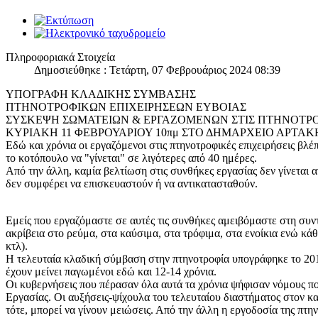
Πληροφοριακά Στοιχεία
Δημοσιεύθηκε : Τετάρτη, 07 Φεβρουάριος 2024 08:39
ΥΠΟΓΡΑΦΗ ΚΛΑΔΙΚΗΣ ΣΥΜΒΑΣΗΣ
ΠΤΗΝΟΤΡΟΦΙΚΩΝ ΕΠΙΧΕΙΡΗΣΕΩΝ ΕΥΒΟΙΑΣ
ΣΥΣΚΕΨΗ ΣΩΜΑΤΕΙΩΝ & ΕΡΓΑΖΟΜΕΝΩΝ ΣΤΙΣ ΠΤΗΝΟΤΡΟ
ΚΥΡΙΑΚΗ 11 ΦΕΒΡΟΥΑΡΙΟΥ 10πμ ΣΤΟ ΔΗΜΑΡΧΕΙΟ ΑΡΤΑΚ
Εδώ και χρόνια οι εργαζόμενοι στις πτηνοτροφικές επιχειρήσεις βλ
το κοτόπουλο να "γίνεται" σε λιγότερες από 40 ημέρες.
Από την άλλη, καμία βελτίωση στις συνθήκες εργασίας δεν γίνεται
δεν συμφέρει να επισκευαστούν ή να αντικατασταθούν.
Εμείς που εργαζόμαστε σε αυτές τις συνθήκες αμειβόμαστε στη συ
ακρίβεια στο ρεύμα, στα καύσιμα, στα τρόφιμα, στα ενοίκια ενώ κάθ
κτλ).
Η τελευταία κλαδική σύμβαση στην πτηνοτροφία υπογράφηκε το 2010
έχουν μείνει παγωμένοι εδώ και 12-14 χρόνια.
Οι κυβερνήσεις που πέρασαν όλα αυτά τα χρόνια ψήφισαν νόμους πο
Εργασίας. Οι αυξήσεις-ψίχουλα του τελευταίου διαστήματος στον κατ
τότε, μπορεί να γίνουν μειώσεις. Από την άλλη η εργοδοσία της πτ