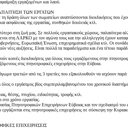
οαφαίμαξη εργαζομένων και λαού.
ΑΠΑΙΤΗΣΗ ΤΩΝ ΕΡΓΑΤΩΝ
με τη δράση όλων των σωματείων αναπτύσσονται διεκδικήσεις που έχο
 και ασφάλειας της εργασίας, συνθηκών δουλειάς κτλ.
λύτερο στη ζωή μας. Σε πολλούς εργασιακούς χώρους, παλαιότερα αλλά 
μενοι στη ΛΑΡΚΟ με τον αγώνα τους και την αλληλεγγύη έχουν καταφ
ς, κυβερνήσεις, Ευρωπαϊκή Ένωση, επιχειρηματικά σχέδια κτλ. Οι συ
κούν νέες αυξήσεις. Είναι πολλά τα παραδείγματα και ένα τέτοιο παρά
ύν κοινές διεκδικήσεις για όλους τους εργαζόμενους στην πτηνοτροφ
μενους στις πτηνοτροφικές επιχειρήσεις στην Εύβοια.
άγωμα τριετιών από τις 3 τριετίες που εξακολουθούν να ισχύουν παρ
όλος ο εργάσιμος βίος συμπεριλαμβανομένου του χρονικού διαστήματ
ς, θέσης, πτυχίου, ειδικότητας, τροφής κτλ.
ι στο χρόνο εργασίας.
σίας Πτηνοτροφικών Επιχειρήσεων Εύβοιας και τον σχεδιασμό του α
υ εργάζονται στις πτηνοτροφικές επιχειρήσεις σε σύσκεψη την Κυρια
ΦΙΚΕΣ ΕΠΙΧΕΙΡΗΣΕΙΣ