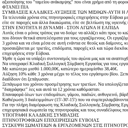
αξιοποίησης του "ταμείου ανάκαμψης" που είναι χρήμα από τη φορ
ΦΤΑΝΕΙ ΠΙΑ
ΣΥΜΒΑΣΕΙΣ ΚΛΑΔΙΚΕΣ-ΑΥΞΗΣΕΙΣ ΤΩΝ ΜΙΣΘΩΝ-ΑΥΤΗ Η 
Τα τελευταία χρόνια στις πτηνοτροφικές επιχειρήσεις στην Εύβοια 
είτε σε παροχές και άλλα δικαιώματα, είτε σε βελτίωση της υγιεινής
ΣΤΗΝ ΕΝΟΤΗΤΑ Η ΔΥΝΑΜΗ - ΣΤΟΝ ΑΓΩΝΑ Η ΕΛΠΙΔΑ
Αυτός είναι ο μόνος τρόπος για να δούμε να αλλάζει κάτι προς το κα
που δίνουν θετικά αποτελέσματα για τους εργαζόμενους. Οι εργαζό
3 χρόνια και να είναι μέσα σε αυτή ενάντια σε θεούς και δαίμονε
προσαυξάνεται με τριετίες, επιδόματα, παροχές κτλ και τώρα διεκδι
επιχειρήσεις στην Εύβοια.
Ήρθε η ώρα να υπάρξει συντονισμός του αγώνα μας και να αναπτυχθο
Να υπογραφεί Κλαδική Συλλογική Σύμβαση Εργασίας για τους εργαζό
Με κατώτερο μισθό 1.000,00€, κατώτερο ημερομίσθιο 38,46€.
Αύξηση 10% κάθε 3 χρόνια μέχρι το τέλος του εργάσιμου βίου. Ξεπ
διαδίδουν ότι ξεπάγωσαν.
Ξεπάγωμα του χρόνου προσμέτρησης των τριετίων. Να υπολογίζεται 
"διαγράφηκε" λες και αυτά τα 12 χρόνια καθόμασταν.
Επαναφορά όλων των επιδομάτων, γάμου, παιδιών, ανθυγιεινό, βάρδια
Καθιέρωση 3 διαλειμμάτων (15'-30'-15') που να συμπεριλαμβάνοντα
Για την πλήρη διαμόρφωση της Κλαδικής Συλλογικής Σύμβασης Εργα
επιχειρησιακά σωματεία της πτηνοτροφίας και τους συναδέλφους πο
ΥΠΟΓΡΑΦΗ ΚΛΑΔΙΚΗΣ ΣΥΜΒΑΣΗΣ
ΠΤΗΝΟΤΡΟΦΙΚΩΝ ΕΠΙΧΕΙΡΗΣΕΩΝ ΕΥΒΟΙΑΣ
ΣΥΣΚΕΨΗ ΣΩΜΑΤΕΙΩΝ & ΕΡΓΑΖΟΜΕΝΩΝ ΣΤΙΣ ΠΤΗΝΟΤΡΟ