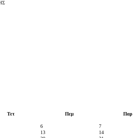
ΗΣ
Τετ
Πεμ
Παρ
6
7
13
14