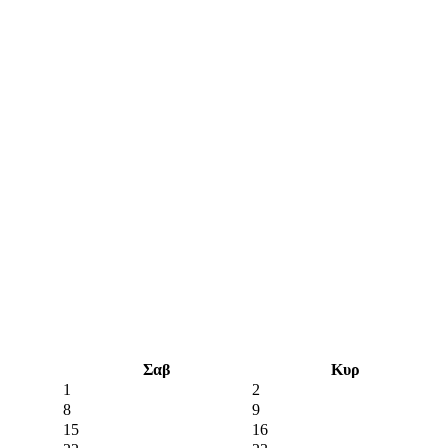
Σαβ
Κυρ
1
2
8
9
15
16